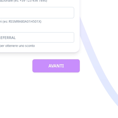
nazionale (es:
+39
123 456 7890)
atteri (es: RSSMRA80A01H501X)
 per ottenere uno sconto
AVANTI