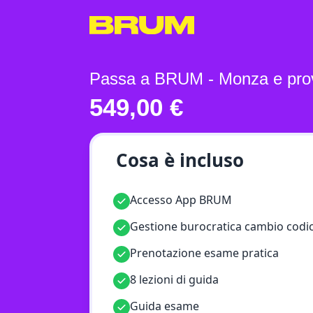
Passa a BRUM - Monza e prov
549,00
€
Cosa è incluso
Accesso App BRUM
Gestione burocratica cambio codi
Prenotazione esame pratica
8 lezioni di guida
Guida esame