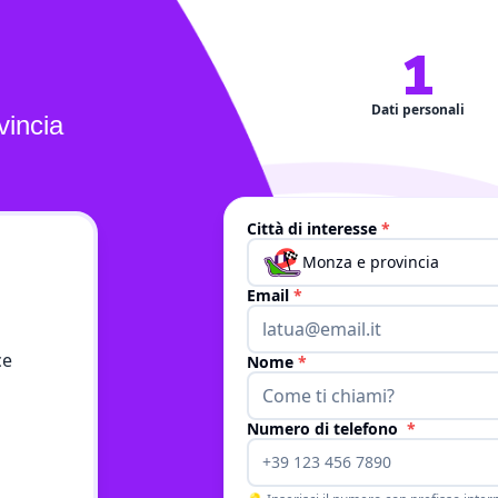
1
Dati personali
incia
Città di interesse
*
Dati personali
Monza e provincia
Email
*
ce
Nome
*
Numero di telefono
*