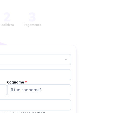
2
3
Indirizzo
Pagamento
Cognome
*