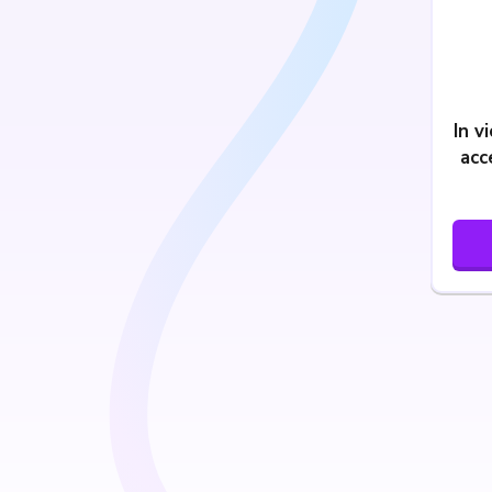
In v
acc