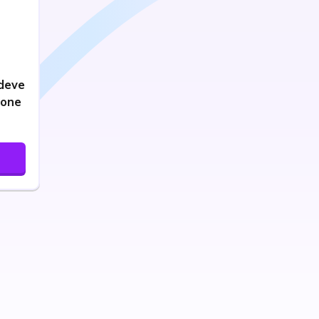
 deve
done