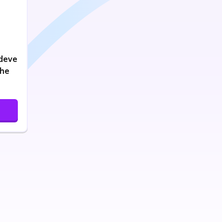
 deve
che