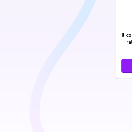
Il c
ra