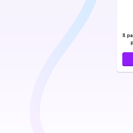
Il p
p