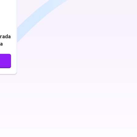
trada
ta