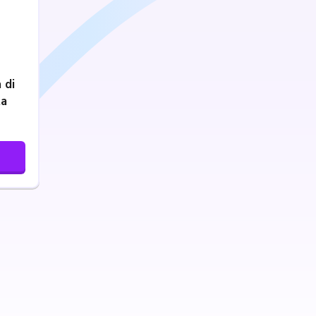
 di
ta