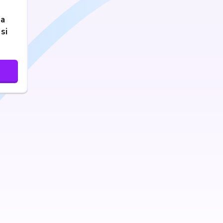
la
si