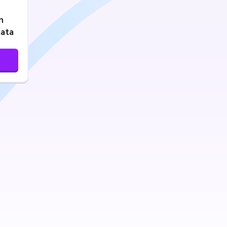
n
iata