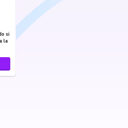
o si
a la