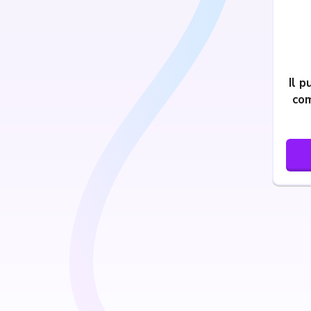
Il 
com