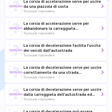
La corsia di accelerazione serve per uscire
da una piazzola di sosta
Tocca per rispondere
La corsia di accelerazione serve per
abbandonare la carreggiata
dell'autostrada ed entrare in un'area di
Tocca per rispondere
sosta
La corsia di decelerazione facilita l'uscita
dei veicoli dall'autostrada
Tocca per rispondere
La corsia di decelerazione serve per uscire
correttamente da una strada
extraurbana principale
Tocca per rispondere
La corsia di decelerazione serve per uscire
dalla carreggiata dell'autostrada ed
entrare nell'area di servizio
Tocca per rispondere
La corsia di decelerazione può essere