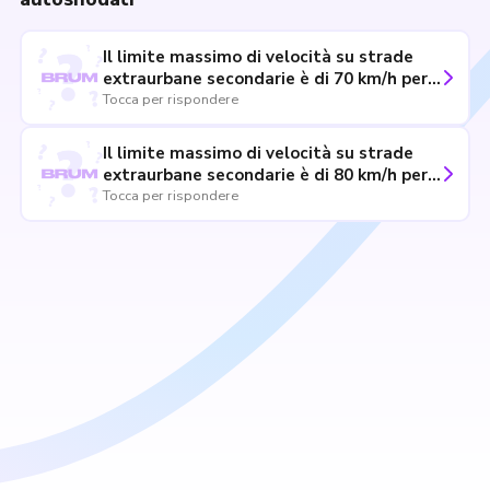
Il limite massimo di velocità su strade
extraurbane secondarie è di 70 km/h per
autotreni
Tocca per rispondere
Il limite massimo di velocità su strade
extraurbane secondarie è di 80 km/h per
autovettura che traina caravan da 750
Tocca per rispondere
chilogrammi