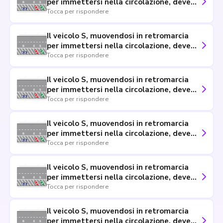
per immettersi nella circolazione, deve
dare la precedenza ai veicoli provenienti
Tocca per rispondere
sia da destra che da sinistra
Il veicolo S, muovendosi in retromarcia
per immettersi nella circolazione, deve
azionare gli indicatori di direzione
Tocca per rispondere
Il veicolo S, muovendosi in retromarcia
per immettersi nella circolazione, deve
fare attenzione agli eventuali pedoni in
Tocca per rispondere
transito dietro di esso e dar loro la
precedenza
Il veicolo S, muovendosi in retromarcia
per immettersi nella circolazione, deve
dare la precedenza a tutti i veicoli in
Tocca per rispondere
transito
Il veicolo S, muovendosi in retromarcia
per immettersi nella circolazione, deve
assicurarsi che la strada sia libera e fare
Tocca per rispondere
la manovra con particolare prudenza
Il veicolo S, muovendosi in retromarcia
per immettersi nella circolazione, deve