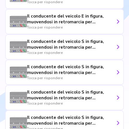
immettersi nella circolazione, deve
Tocca per rispondere
assicurarsi che la strada sia libera ed
eseguire la manovra con prudenza
Il conducente del veicolo E in figura,
muovendosi in retromarcia per
immettersi nella circolazione, deve
Tocca per rispondere
azionare gli indicatori di direzione
Il conducente del veicolo S in figura,
muovendosi in retromarcia per
immettersi nella circolazione, deve dare
Tocca per rispondere
la precedenza a tutti i veicoli provenienti
sia da destra sia da sinistra
Il conducente del veicolo S in figura,
muovendosi in retromarcia per
immettersi nella circolazione, deve fare
Tocca per rispondere
attenzione agli eventuali pedoni in
transito dietro di esso
Il conducente del veicolo S in figura,
muovendosi in retromarcia per
immettersi nella circolazione, deve
Tocca per rispondere
azionare la segnalazione luminosa di
pericolo (quattro frecce lampeggianti
Il conducente del veicolo S in figura,
simultaneamente)
muovendosi in retromarcia per
Tocca per rispondere