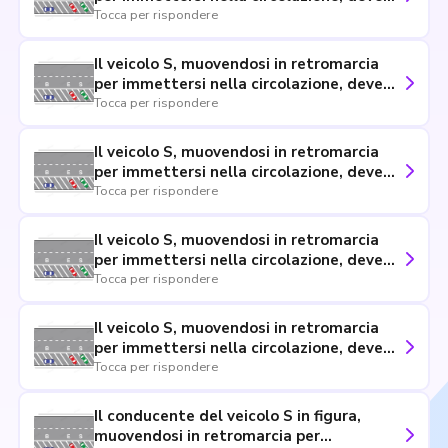
azionare la segnalazione luminosa di
Tocca per rispondere
pericolo
Il veicolo S, muovendosi in retromarcia
per immettersi nella circolazione, deve
accendere la luce posteriore per nebbia
Tocca per rispondere
Il veicolo S, muovendosi in retromarcia
per immettersi nella circolazione, deve
dare la precedenza solo ai veicoli che
Tocca per rispondere
transitano nel suo senso di marcia
Il veicolo S, muovendosi in retromarcia
per immettersi nella circolazione, deve
manovrare velocemente per liberare il
Tocca per rispondere
posteggio
Il veicolo S, muovendosi in retromarcia
per immettersi nella circolazione, deve
suonare ripetutamente il clacson durante
Tocca per rispondere
la manovra
Il conducente del veicolo S in figura,
muovendosi in retromarcia per