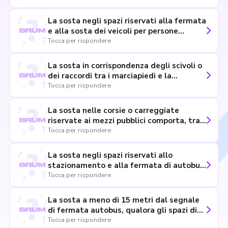
comporta tra l'altro, la sottrazione di
punti dalla patente
La sosta negli spazi riservati alla fermata
e alla sosta dei veicoli per persone
invalide, comporta, tra l'altro, la
Tocca per rispondere
sottrazione di punti dalla patente
La sosta in corrispondenza degli scivoli o
dei raccordi tra i marciapiedi e la
carreggiata utilizzati dai veicoli per
Tocca per rispondere
persone invalide comporta, tra l'altro, la
sottrazione di punti dalla patente
La sosta nelle corsie o carreggiate
riservate ai mezzi pubblici comporta, tra
l'altro, la sottrazione di punti dalla
Tocca per rispondere
patente
La sosta negli spazi riservati allo
stazionamento e alla fermata di autobus,
filobus e veicoli circolanti su rotaia, è
Tocca per rispondere
consentita se si utilizza il disco orario
La sosta a meno di 15 metri dal segnale
di fermata autobus, qualora gli spazi di
stazionamento non siano delimitati, è
Tocca per rispondere