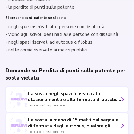
- la perdita di punti sulla patente
Si perdono punti patente se si sosta:
- negli spazi riservati alle persone con disabilità
- vicino agli scivoli destinati alle persone con disabilità
- negli spazi riservati ad autobus e filobus
- nelle corsie riservate ai mezzi pubblici
Domande su Perdita di punti sulla patente per
sosta vietata
La sosta negli spazi riservati allo
stazionamento e alla fermata di autobus,
filobus e veicoli circolanti su rotaia
Tocca per rispondere
comporta, tra l'altro, la sottrazione di
punti dalla patente.
La sosta, a meno di 15 metri dal segnale
di fermata degli autobus, qualora gli
spazi di fermata non siano delimitati,
Tocca per rispondere