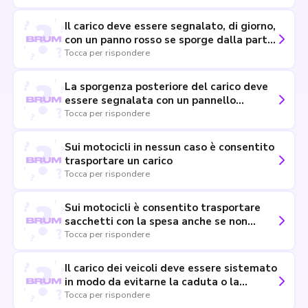
decimi della sua lunghezza
Il carico deve essere segnalato, di giorno,
con un panno rosso se sporge dalla parte
posteriore
Tocca per rispondere
La sporgenza posteriore del carico deve
essere segnalata con un pannello
retroriflettente a strisce gialle e rosse
Tocca per rispondere
Sui motocicli in nessun caso è consentito
trasportare un carico
Tocca per rispondere
Sui motocicli è consentito trasportare
sacchetti con la spesa anche se non
saldamente assicurati
Tocca per rispondere
Il carico dei veicoli deve essere sistemato
in modo da evitarne la caduta o la
dispersione
Tocca per rispondere