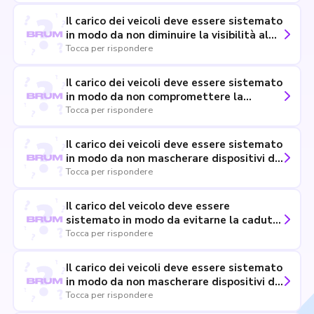
Il carico dei veicoli deve essere sistemato
in modo da non diminuire la visibilità al
conducente né impedirgli la libertà dei
Tocca per rispondere
movimenti nella guida
Il carico dei veicoli deve essere sistemato
in modo da non compromettere la
stabilità del veicolo
Tocca per rispondere
Il carico dei veicoli deve essere sistemato
in modo da non mascherare dispositivi di
illuminazione e di segnalazione visiva né
Tocca per rispondere
le targhe di riconoscimento e i segnali
fatti col braccio
Il carico del veicolo deve essere
sistemato in modo da evitarne la caduta
o la dispersione solo se il conducente
Tocca per rispondere
deve condurre il veicolo su strada
extraurbana
Il carico dei veicoli deve essere sistemato
in modo da non mascherare dispositivi di
illuminazione e di segnalazione visiva
Tocca per rispondere
soltanto durante la circolazione notturna