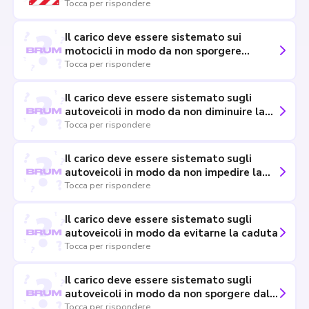
Tocca per rispondere
Il carico deve essere sistemato sui
motocicli in modo da non sporgere
lateralmente di oltre 50 cm
Tocca per rispondere
Il carico deve essere sistemato sugli
autoveicoli in modo da non diminuire la
visibilità del conducente
Tocca per rispondere
Il carico deve essere sistemato sugli
autoveicoli in modo da non impedire la
libertà di movimenti nella guida
Tocca per rispondere
Il carico deve essere sistemato sugli
autoveicoli in modo da evitarne la caduta
Tocca per rispondere
Il carico deve essere sistemato sugli
autoveicoli in modo da non sporgere dalla
parte posteriore per più dei tre decimi
Tocca per rispondere