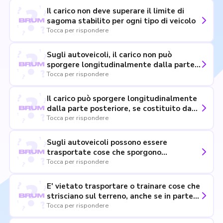
Il carico non deve superare il limite di
sagoma stabilito per ogni tipo di veicolo
Tocca per rispondere
Sugli autoveicoli, il carico non può
sporgere longitudinalmente dalla parte
anteriore
Tocca per rispondere
Il carico può sporgere longitudinalmente
dalla parte posteriore, se costituito da
cose indivisibili, fino ai 3/10 della
Tocca per rispondere
lunghezza dell'autoveicolo
Sugli autoveicoli possono essere
trasportate cose che sporgono
lateralmente fuori della loro sagoma non
Tocca per rispondere
più di 30 centimetri dalle luci di posizione
anteriori e posteriori (comunque entro i
E' vietato trasportare o trainare cose che
limiti massimi di sagoma)
strisciano sul terreno, anche se in parte
sostenute da ruote
Tocca per rispondere