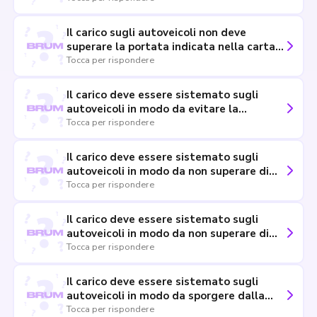
della lunghezza del veicolo
Il carico sugli autoveicoli non deve
superare la portata indicata nella carta
di circolazione
Tocca per rispondere
Il carico deve essere sistemato sugli
autoveicoli in modo da evitare la
sporgenza laterale dello stesso per più di
Tocca per rispondere
tre decimi della lunghezza del veicolo
Il carico deve essere sistemato sugli
autoveicoli in modo da non superare di
oltre il 10% l'altezza massima prevista
Tocca per rispondere
dalla carta di circolazione, ma entro 4
metri
Il carico deve essere sistemato sugli
autoveicoli in modo da non superare di
oltre il 10% la portata utile indicata sul
Tocca per rispondere
documento di circolazione
Il carico deve essere sistemato sugli
autoveicoli in modo da sporgere dalla
parte anteriore del veicolo di più dei tre
Tocca per rispondere