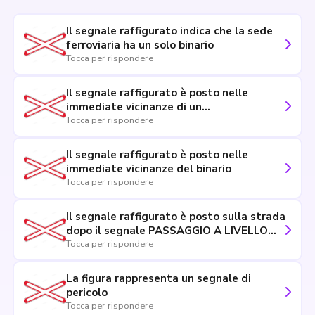
Il segnale raffigurato indica che la sede
ferroviaria ha un solo binario
Tocca per rispondere
Il segnale raffigurato è posto nelle
immediate vicinanze di un
attraversamento ferroviario senza
Tocca per rispondere
barriere
Il segnale raffigurato è posto nelle
immediate vicinanze del binario
Tocca per rispondere
Il segnale raffigurato è posto sulla strada
dopo il segnale PASSAGGIO A LIVELLO
SENZA BARRIERE
Tocca per rispondere
La figura rappresenta un segnale di
pericolo
Tocca per rispondere