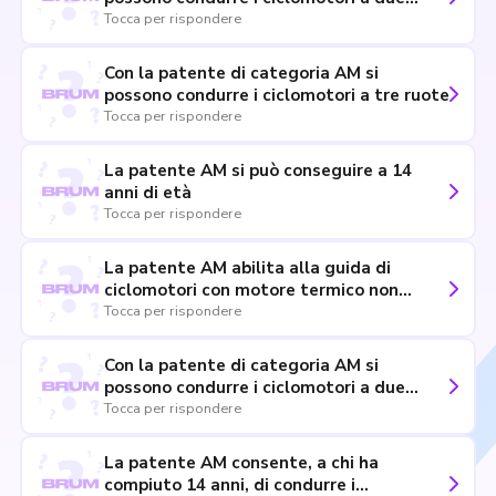
ruote
Tocca per rispondere
Con la patente di categoria AM si
possono condurre i ciclomotori a tre ruote
Tocca per rispondere
La patente AM si può conseguire a 14
anni di età
Tocca per rispondere
La patente AM abilita alla guida di
ciclomotori con motore termico non
superiore a 50 cm3
Tocca per rispondere
Con la patente di categoria AM si
possono condurre i ciclomotori a due
ruote mentre per condurre i ciclomotori a
Tocca per rispondere
tre ruote occorre la patente A1
La patente AM consente, a chi ha
compiuto 14 anni, di condurre i