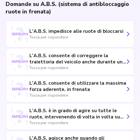
Domande su A.B.S. (sistema di antibloccaggio
ruote in frenata)
L'A.B.S. impedisce alle ruote di bloccarsi
Tocca per rispondere
L'A.B.S. consente di correggere la
traiettoria del veicolo anche durante una
frenata di emergenza
Tocca per rispondere
L'A.B.S. consente di utilizzare la massima
forza aderente, in frenata
Tocca per rispondere
L'A.B.S. è in grado di agire su tutte le
ruote, intervenendo di volta in volta su
quelle che stanno per bloccarsi durante
Tocca per rispondere
la frenata
L'A.B.S. agisce anche quando gli