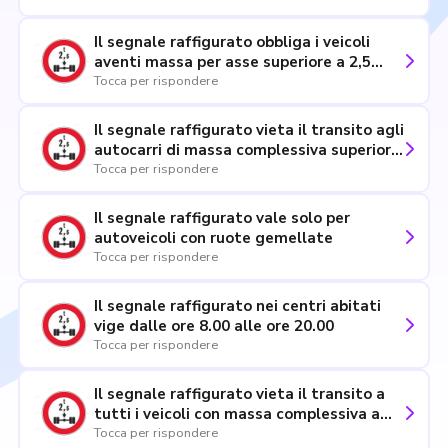
Il segnale raffigurato obbliga i veicoli
aventi massa per asse superiore a 2,5
tonnellate a procedere a passo d'uomo
Tocca per rispondere
Il segnale raffigurato vieta il transito agli
autocarri di massa complessiva superiore
a quella indicata
Tocca per rispondere
Il segnale raffigurato vale solo per
autoveicoli con ruote gemellate
Tocca per rispondere
Il segnale raffigurato nei centri abitati
vige dalle ore 8.00 alle ore 20.00
Tocca per rispondere
Il segnale raffigurato vieta il transito a
tutti i veicoli con massa complessiva a
pieno carico superiore a 2,5 tonnellate
Tocca per rispondere