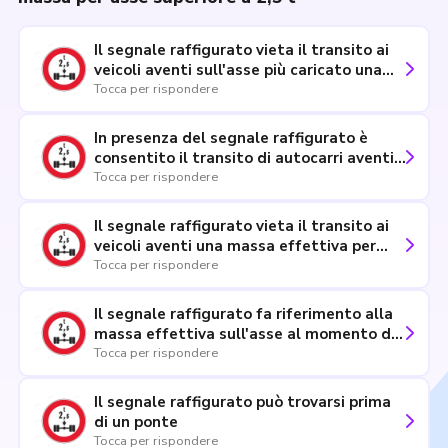
Il segnale raffigurato vieta il transito ai
veicoli aventi sull'asse più caricato una
massa effettiva superiore a quella
Tocca per rispondere
indicata
In presenza del segnale raffigurato è
consentito il transito di autocarri aventi
massa effettiva per asse di 2,5
Tocca per rispondere
tonnellate
Il segnale raffigurato vieta il transito ai
veicoli aventi una massa effettiva per
asse superiore a 2,5 tonnellate
Tocca per rispondere
Il segnale raffigurato fa riferimento alla
massa effettiva sull'asse al momento del
transito
Tocca per rispondere
Il segnale raffigurato può trovarsi prima
di un ponte
Tocca per rispondere