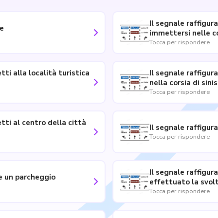
Il segnale raffigur
ne
immettersi nelle co
Tocca per rispondere
tti alla località turistica
Il segnale raffigur
nella corsia di sini
Tocca per rispondere
tti al centro della città
Il segnale raffigur
Tocca per rispondere
Il segnale raffigur
re un parcheggio
effettuato la svol
Tocca per rispondere