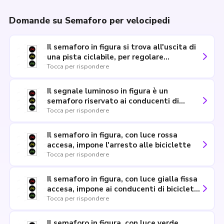
Domande su Semaforo per velocipedi
Il semaforo in figura si trova all'uscita di
una pista ciclabile, per regolare
l'attraversamento della strada
Tocca per rispondere
Il segnale luminoso in figura è un
semaforo riservato ai conducenti di
biciclette
Tocca per rispondere
Il semaforo in figura, con luce rossa
accesa, impone l'arresto alle biciclette
Tocca per rispondere
Il semaforo in figura, con luce gialla fissa
accesa, impone ai conducenti di biciclette
di liberare velocemente l'incrocio se lo
Tocca per rispondere
hanno già impegnato
Il semaforo in figura, con luce verde