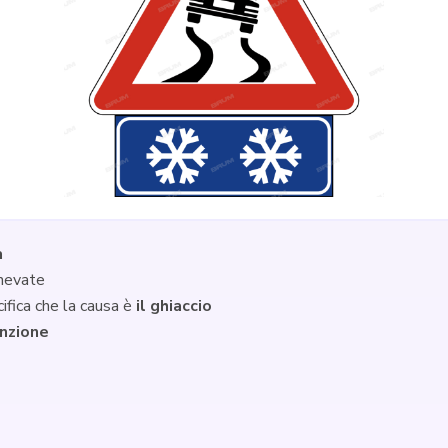
a
nnevate
cifica che la causa è
il ghiaccio
enzione