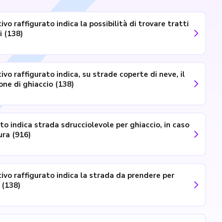
ivo raffigurato indica la possibilità di trovare tratti
di strada ghiacciati (138)
ivo raffigurato indica, su strade coperte di neve, il
pericolo di formazione di ghiaccio (138)
ato indica strada sdrucciolevole per ghiaccio, in caso
di bassa temperatura (916)
tivo raffigurato indica la strada da prendere per
raggiungere le alpi (138)