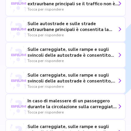
extraurbane principali se il traffico non è
intenso il conducente non ha l'obbligo di
Tocca per rispondere
servirsi degli indicatori di direzione per
segnalare il cambiamento di corsia
Sulle autostrade e sulle strade
extraurbane principali è consentita la
marcia per file parallele anche in assenza
Tocca per rispondere
di traffico
Sulle carreggiate, sulle rampe e sugli
svincoli delle autostrade è consentito
sostare solo in situazioni di emergenza
Tocca per rispondere
dovute a malessere del conducente o dei
passeggeri oppure ad inefficienza del
Sulle carreggiate, sulle rampe e sugli
veicolo
svincoli delle autostrade è consentito,
nel caso di malessere di un passeggero,
Tocca per rispondere
fermarsi sulla corsia per la sosta di
emergenza
In caso di malessere di un passeggero
durante la circolazione sulla carreggiata
autostradale, è consentito fermarsi sulla
Tocca per rispondere
corsia per la sosta di emergenza
Sulle carreggiate, sulle rampe e sugli