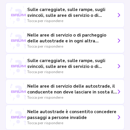
Sulle carreggiate, sulle rampe, sugli
svincoli, sulle aree di servizio o di
parcheggio e in ogni altra pertinenza
Tocca per rispondere
autostradale è vietato richiedere o
concedere passaggi
Nelle aree di servizio o di parcheggio
delle autostrade e in ogni altra
pertinenza autostradale è possibile
Tocca per rispondere
svolgere attività commerciali solo se
autorizzate dall'ente proprietario della
Sulle carreggiate, sulle rampe, sugli
strada
svincoli, sulle aree di servizio o di
parcheggio e in ogni altra pertinenza
Tocca per rispondere
autostradale è consentito campeggiare,
solo nelle aree a ciò destinate e per il
Nelle aree di servizio delle autostrade, il
periodo stabilito dall'ente proprietario
conducente non deve lasciare in sosta il
della strada
veicolo per più di 24 ore
Tocca per rispondere
Nelle autostrade è consentito concedere
passaggi a persone invalide
Tocca per rispondere