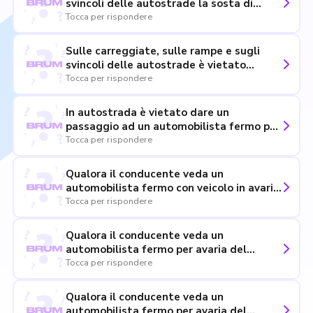
svincoli delle autostrade la sosta di
emergenza non deve superare il tempo
Tocca per rispondere
strettamente necessario e non deve
protrarsi comunque oltre tre ore
Sulle carreggiate, sulle rampe e sugli
svincoli delle autostrade è vietato
sostare o fermarsi, in caso di malessere
Tocca per rispondere
dei passeggeri
In autostrada è vietato dare un
passaggio ad un automobilista fermo per
avaria del veicolo sulla corsia di
Tocca per rispondere
emergenza
Qualora il conducente veda un
automobilista fermo con veicolo in avaria
in autostrada, lo deve accompagnare fino
Tocca per rispondere
alla stazione di servizio più vicina
Qualora il conducente veda un
automobilista fermo per avaria del
veicolo in autostrada, si deve fermare a
Tocca per rispondere
prestare soccorso
Qualora il conducente veda un
automobilista fermo per avaria del