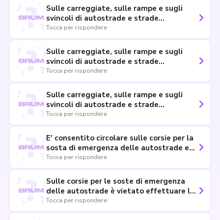
Sulle carreggiate, sulle rampe e sugli
svincoli di autostrade e strade
extraurbane principali è vietato invertire
Tocca per rispondere
il senso di marcia e attraversare lo
spartitraffico, anche all'altezza dei varchi
Sulle carreggiate, sulle rampe e sugli
svincoli di autostrade e strade
extraurbane principali è vietato
Tocca per rispondere
percorrere la carreggiata o parte di essa
nel senso di marcia opposto a quello
Sulle carreggiate, sulle rampe e sugli
consentito
svincoli di autostrade e strade
extraurbane principali è vietato
Tocca per rispondere
effettuare la retromarcia
E' consentito circolare sulle corsie per la
sosta di emergenza delle autostrade e
strade extraurbane principali per
Tocca per rispondere
arrestarsi per avaria del veicolo
Sulle corsie per le soste di emergenza
delle autostrade è vietato effettuare la
retromarcia
Tocca per rispondere