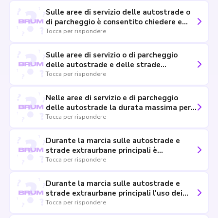
Sulle aree di servizio delle autostrade o
di parcheggio è consentito chiedere e
concedere passaggi.
Tocca per rispondere
Sulle aree di servizio o di parcheggio
delle autostrade e delle strade
extraurbane principali è consentito
Tocca per rispondere
campeggiare
Nelle aree di servizio e di parcheggio
delle autostrade la durata massima per
la sosta di un veicolo è di tre ore
Tocca per rispondere
Durante la marcia sulle autostrade e
strade extraurbane principali è
obbligatorio l'uso dei proiettori
Tocca per rispondere
anabbaglianti anche di giorno
Durante la marcia sulle autostrade e
strade extraurbane principali l'uso dei
proiettori anabbaglianti è facoltativo in
Tocca per rispondere
condizioni di perfetta visibilità