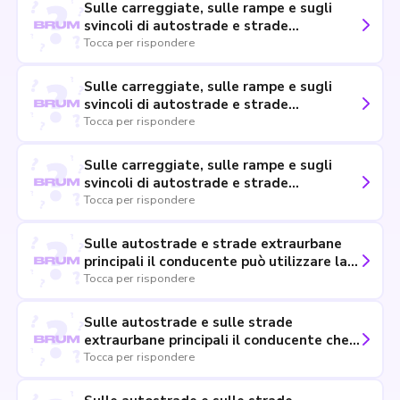
Sulle carreggiate, sulle rampe e sugli
svincoli di autostrade e strade
extraurbane principali il conducente può
Tocca per rispondere
invertire il senso di marcia adottando
tutti gli accorgimenti necessari
Sulle carreggiate, sulle rampe e sugli
svincoli di autostrade e strade
extraurbane principali il conducente può
Tocca per rispondere
invertire il senso di marcia in casi di
particolare emergenza
Sulle carreggiate, sulle rampe e sugli
svincoli di autostrade e strade
extraurbane principali il conducente può
Tocca per rispondere
procedere in senso contrario al normale
flusso del traffico, per brevi tratti
Sulle autostrade e strade extraurbane
principali il conducente può utilizzare la
corsia di emergenza se il traffico è
Tocca per rispondere
intenso
Sulle autostrade e sulle strade
extraurbane principali il conducente che
percorre la corsia di accelerazione deve
Tocca per rispondere
dare la precedenza ai veicoli in
circolazione sulle corsie di marcia