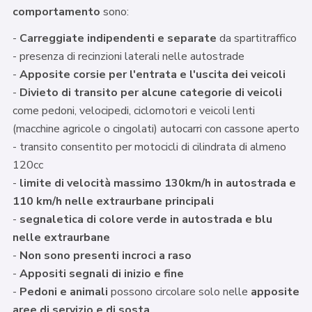
comportamento
sono:
-
Carreggiate indipendenti e separate
da spartitraffico
- presenza di recinzioni laterali nelle autostrade
-
Apposite corsie per l'entrata e l'uscita dei veicoli
-
Divieto di transito per alcune categorie di veicoli
come pedoni, velocipedi, ciclomotori e veicoli lenti
(macchine agricole o cingolati) autocarri con cassone aperto
- transito consentito per motocicli di cilindrata di almeno
120cc
-
limite di velocità massimo 130km/h in autostrada e
110 km/h nelle extraurbane principali
-
segnaletica di colore verde in autostrada e blu
nelle extraurbane
-
Non sono presenti incroci a raso
-
Appositi segnali di inizio e fine
-
Pedoni e animali
possono circolare solo nelle
apposite
aree di servizio e di sosta