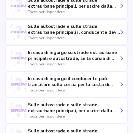
Sulle autostrade e sulle strade
extraurbane principali, per uscire dalla
carreggiata il conducente deve
Tocca per rispondere
impegnare per tempo la corsia di destra,
e quindi immettersi nella corsia di
Sulle autostrade e sulle strade
decelerazione dal suo inizio
extraurbane principali il conducente deve
segnalare tempestivamente il
Tocca per rispondere
cambiamento di corsia servendosi degli
indicatori di direzione
In caso di ingorgo su strade extraurbane
principali o autostrade, se la corsia di
emergenza manca o non è sufficiente alla
Tocca per rispondere
circolazione dei veicoli di polizia o di
soccorso, il conducente del veicolo che
In caso di ingorgo il conducente può
occupa la prima corsia di destra deve
transitare sulla corsia per la sosta di
disporsi il più vicino possibile alla striscia
emergenza solo per uscire
Tocca per rispondere
di sinistra
dall'autostrada, a partire dal cartello di
preavviso di uscita posto a 500 metri
Sulle autostrade e sulle strade
dallo svincolo
extraurbane principali, per uscire dalla
carreggiata il conducente può immettersi
Tocca per rispondere
nella corsia di decelerazione anche nel
tratto successivo al suo inizio
Sulle autostrade e sulle strade