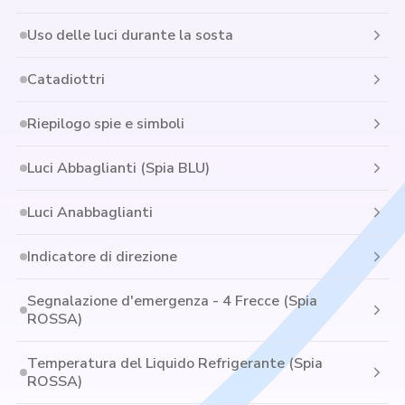
Uso delle luci durante la sosta
Catadiottri
Riepilogo spie e simboli
Luci Abbaglianti (Spia BLU)
Luci Anabbaglianti
Indicatore di direzione
Segnalazione d'emergenza - 4 Frecce (Spia
ROSSA)
Temperatura del Liquido Refrigerante (Spia
ROSSA)