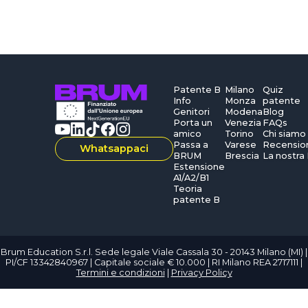
Patente B
Milano
Quiz
Info
Monza
patente
Genitori
Modena
Blog
Porta un
Venezia
FAQs
amico
Torino
Chi siamo
Passa a
Varese
Recensio
Whatsappaci
BRUM
Brescia
La nostra
Estensione
A1/A2/B1
Teoria
patente B
Brum Education S.r.l. Sede legale Viale Cassala 30 - 20143 Milano (MI) |
PI/CF 13342840967 | Capitale sociale € 10.000 | RI Milano REA 2717111 |
Termini e condizioni
|
Privacy Policy