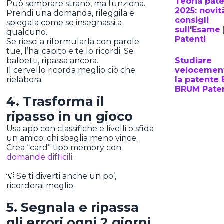
Teoria pat
Può sembrare strano, ma funziona.
2025: novit
Prendi una domanda, rileggila e
consigli
spiegala come se insegnassi a
sull'Esame
qualcuno.
Patenti
Se riesci a riformularla con parole
tue, l’hai capito e te lo ricordi. Se
balbetti, ripassa ancora.
Studiare
Il cervello ricorda meglio ciò che
velocemen
rielabora.
la patente 
BRUM Paten
4. Trasforma il
ripasso in un gioco
Usa app con classifiche e livelli o sfida
un amico: chi sbaglia meno vince.
Crea “card” tipo memory con
domande difficili
.
💡 Se ti diverti anche un po’,
ricorderai meglio.
5. Segnala e ripassa
gli errori ogni 2 giorni