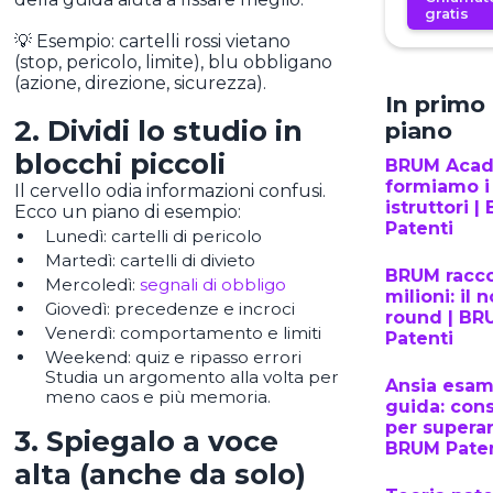
gratis
💡 Esempio: cartelli rossi vietano
(stop, pericolo, limite), blu obbligano
(azione, direzione, sicurezza).
In primo
2. Dividi lo studio in
piano
blocchi piccoli
BRUM Aca
formiamo i
Il cervello odia informazioni confusi.
istruttori 
Ecco un piano di esempio:
Patenti
Lunedì: cartelli di pericolo
Martedì: cartelli di divieto
BRUM racco
Mercoledì:
segnali di obbligo
milioni: il 
Giovedì: precedenze e incroci
round | BR
Venerdì: comportamento e limiti
Patenti
Weekend: quiz e ripasso errori
Studia un argomento alla volta per
Ansia esam
meno caos e più memoria.
guida: cons
per superar
3. Spiegalo a voce
BRUM Paten
alta (anche da solo)