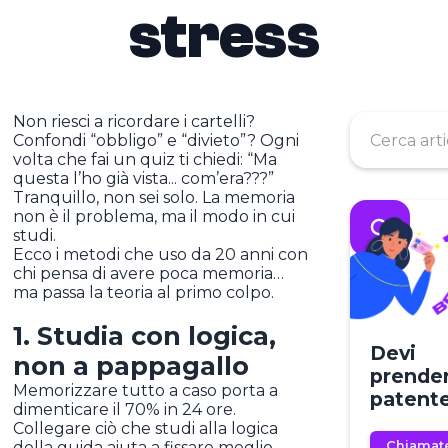
stress
Non riesci a ricordare i cartelli?
Confondi “obbligo” e “divieto”? Ogni
volta che fai un quiz ti chiedi: “Ma
questa l’ho già vista... com’era???”
Tranquillo, non sei solo. La memoria
non è il problema, ma il modo in cui
studi.
Ecco i metodi che uso da 20 anni con
chi pensa di avere poca memoria…
ma passa la teoria al primo colpo.
1. Studia con logica,
Devi
non a pappagallo
prender
Memorizzare tutto a caso porta a
patent
dimenticare il 70% in 24 ore.
Collegare ciò che studi alla logica
della guida aiuta a fissare meglio.
Chiamat