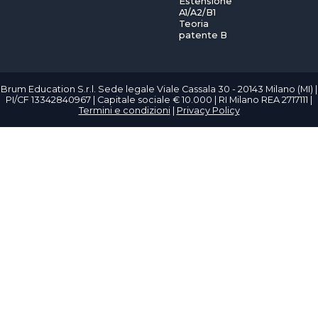
Estensione
A1/A2/B1
Teoria
patente B
Brum Education S.r.l. Sede legale Viale Cassala 30 - 20143 Milano (MI) |
PI/CF 13342840967 | Capitale sociale € 10.000 | RI Milano REA 2717111 |
Termini e condizioni
|
Privacy Policy