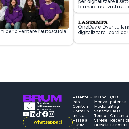
per digitalizzare il set
formare nuovi istruttor
OneDay e Dvento lanc
oni per diventare l'autoscuola
digitalizzare i corsi pe
Patente B
Milano
Quiz
Info
Monza
patente
Genitori
Modena
Blog
Porta un
Venezia
FAQs
amico
Torino
Chi siamo
Passa a
Varese
Recensio
Whatsappaci
BRUM
Brescia
La nostra