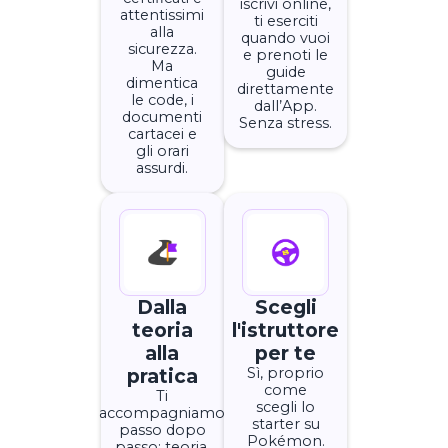
iscrivi online,
attentissimi
ti eserciti
alla
quando vuoi
sicurezza.
e prenoti le
Ma
guide
dimentica
direttamente
le code, i
dall’App.
documenti
Senza stress.
cartacei e
gli orari
assurdi.
Dalla
Scegli
teoria
l'istruttore
alla
per te
pratica
Sì, proprio
come
Ti
scegli lo
accompagniamo
starter su
passo dopo
Pokémon.
passo: teoria,