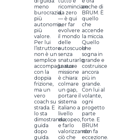
e ora
di guida:
tutto e
anche di
meno
ricominciare
BRUM. È
burocrazia,
da zero
quello
più
— è qui
che
autonomia,
per far
accende
più
evolvere
la miccia.
valore.
il mondo
Quello
Per lui
delle
che
l’istruttore
autoscuole
sogna in
non è un
senza
grande e
semplice
snaturarlo.
costruisce
accompagnatore
La sua
ancora
con la
missione
più in
doppia
è chiara:
grande.
frizione,
colmare
Con lui al
ma un
un gap,
volante,
vero
portare il
ogni
coach su
sistema
progetto
strada. E
italiano a
parte
lo sta
livello
forte. E
dimostrando,
europeo,
BRUM
guida
e farlo
non fa
dopo
valorizzando
eccezione.
guida.
ciò che