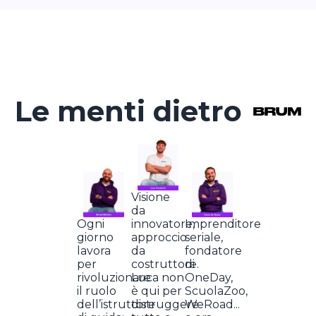
Le menti dietro
Visione
da
Imprenditore
Ogni
innovatore,
seriale,
giorno
approccio
fondatore
lavora
da
di
per
costruttore.
OneDay,
rivoluzionare
Luca non
ScuolaZoo,
il ruolo
è qui per
WeRoad...
dell’istruttore
distruggere