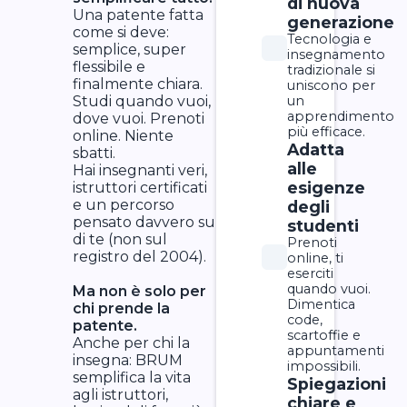
di nuova
Una patente fatta
generazione
come si deve:
Tecnologia e
semplice, super
insegnamento
flessibile e
tradizionale si
finalmente chiara.
uniscono per
Studi quando vuoi,
un
apprendimento
dove vuoi. Prenoti
più efficace.
online. Niente
Adatta
sbatti.
alle
Hai insegnanti veri,
esigenze
istruttori certificati
e un percorso
degli
pensato davvero su
studenti
di te (non sul
Prenoti
registro del 2004).
online, ti
eserciti
quando vuoi.
Ma non è solo per
Dimentica
chi prende la
code,
patente.
scartoffie e
Anche per chi la
appuntamenti
insegna: BRUM
impossibili.
semplifica la vita
Spiegazioni
agli istruttori,
chiare e