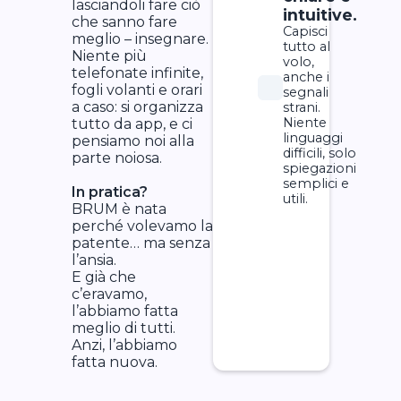
lasciandoli fare ciò
intuitive.
che sanno fare
Capisci
meglio – insegnare.
tutto al
Niente più
volo,
telefonate infinite,
anche i
fogli volanti e orari
segnali
a caso: si organizza
strani.
Niente
tutto da app, e ci
linguaggi
pensiamo noi alla
difficili, solo
parte noiosa.
spiegazioni
semplici e
In pratica?
utili.
BRUM è nata
perché volevamo la
patente… ma senza
l’ansia.
E già che
c’eravamo,
l’abbiamo fatta
meglio di tutti.
Anzi, l’abbiamo
fatta nuova.