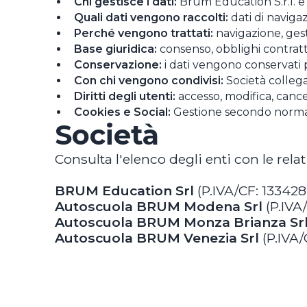
Chi gestisce i dati:
Brum Education S.r.l. 
Quali dati vengono raccolti:
dati di navigaz
Perché vengono trattati:
navigazione, gest
Base giuridica:
consenso, obblighi contrattu
Conservazione:
i dati vengono conservati p
Con chi vengono condivisi:
Società collegat
Diritti degli utenti:
accesso, modifica, cance
Cookies e Social:
Gestione secondo normati
Società
Consulta l'elenco degli enti con le relat
BRUM Education Srl
(P.IVA/CF: 133428
Autoscuola BRUM Modena Srl
(P.IVA
Autoscuola BRUM Monza Brianza Sr
Autoscuola BRUM Venezia Srl
(P.IVA/