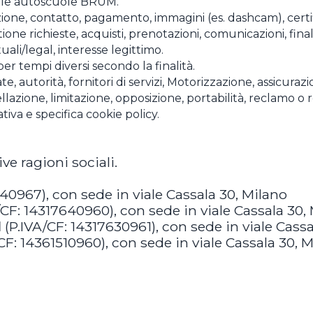
e le autoscuole BRUM.
ione, contatto, pagamento, immagini (es. dashcam), certifi
ione richieste, acquisti, prenotazioni, comunicazioni, fina
ali/legal, interesse legittimo.
er tempi diversi secondo la finalità.
e, autorità, fornitori di servizi, Motorizzazione, assicurazio
llazione, limitazione, opposizione, portabilità, reclamo o
va e specifica cookie policy.
ive ragioni sociali.
40967), con sede in viale Cassala 30, Milano
/CF: 14317640960), con sede in viale Cassala 30,
l
(P.IVA/CF: 14317630961), con sede in viale Cassa
CF: 14361510960), con sede in viale Cassala 30, 