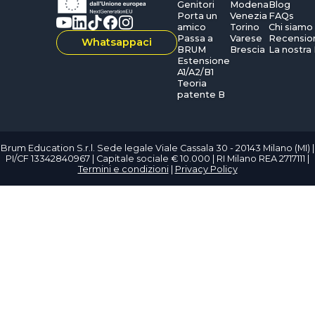
Genitori
Modena
Blog
Porta un
Venezia
FAQs
amico
Torino
Chi siamo
Passa a
Varese
Recensio
Whatsappaci
BRUM
Brescia
La nostra
Estensione
A1/A2/B1
Teoria
patente B
Brum Education S.r.l. Sede legale Viale Cassala 30 - 20143 Milano (MI) |
PI/CF 13342840967 | Capitale sociale € 10.000 | RI Milano REA 2717111 |
Termini e condizioni
|
Privacy Policy