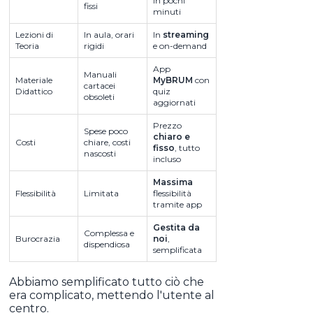
in pochi
fissi
minuti
Lezioni di
In aula, orari
In
streaming
Teoria
rigidi
e on-demand
App
Manuali
Materiale
MyBRUM
con
cartacei
Didattico
quiz
obsoleti
aggiornati
Prezzo
Spese poco
chiaro e
Costi
chiare, costi
fisso
, tutto
nascosti
incluso
Massima
Flessibilità
Limitata
flessibilità
tramite app
Gestita da
Complessa e
Burocrazia
noi
,
dispendiosa
semplificata
Abbiamo semplificato tutto ciò che
era complicato, mettendo l'utente al
centro.