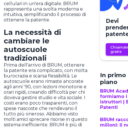
cellulari in un'era digitale. BRUM
rappresenta una svolta moderna e
intuitiva, semplificando il processo di
ottenere la patente.
Devi
prender
La necessità di
patent
cambiare le
autoscuole
Chiamat
gratis
tradizionali
Prima dell'arrivo di BRUM, ottenere
la patente era complicato, con molta
In primo
burocrazia e scarsa flessibilità. Le
piano
autoscuole erano rimaste ancorate
agli anni '90, con lezioni monotone e
BRUM Aca
orari rigidi, creando difficoltà per chi
formiamo i
doveva gestire studio e vita sociale. I
istruttori 
costi erano poco trasparenti, con
Patenti
spese nascoste che rendevano il
tutto più oneroso. Abbiamo visto
molti amici sprecare risorse in questo
BRUM racco
sistema inefficiente. BRUM è più di
milioni: il 