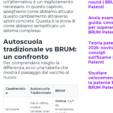
un'alternativa, è un miglioramento
round | BR
necessario. In questo capitolo,
Patenti
spieghiamo come abbiamo attuato
questo cambiamento attraverso
Ansia esam
azioni concrete. Questa è la storia di
guida: cons
come abbiamo semplificato un
per superar
sistema complesso.
BRUM Paten
Autoscuola
Teoria pat
tradizionale vs BRUM:
2025: novit
consigli
un confronto
sull'Esame
Patenti
Per comprendere meglio la
differenza, ecco una tabella che
mostra il passaggio dal vecchio al
Studiare
nuovo.
velocemen
la patente 
BRUM Paten
Caratteristic
Autoscuola
BRUM
a
Tradizionale
Online
, 24/7,
File in ufficio,
da
moduli
Iscrizione
smartphone
cartacei, orari