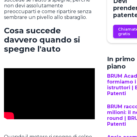
Devi
non devi assolutamente
prender
preoccuparti e come ripartire senza
patent
sembrare un pivello allo sbaraglio.
Cosa succede
Chiamat
gratis
davvero quando si
spegne l'auto
In primo
piano
BRUM Aca
formiamo i
istruttori 
Patenti
BRUM racco
milioni: il 
round | BR
Patenti
Quando il motore si spegne di colpo,