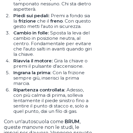
tamponato nessuno. Chi sta dietro
aspetterà.
Piedi sui pedali:
Premi a fondo sia
la
frizione
che il
freno
. Con questo
gesto metti l'auto in sicurezza.
Cambio in folle:
Sposta la leva del
cambio in posizione neutra, al
centro. Fondamentale per evitare
che l'auto salti in avanti quando giri
la chiave.
Riavvia il motore:
Gira la chiave o
premi il pulsante d'accensione.
Ingrana la prima:
Con la frizione
sempre giù, inserisci la prima
marcia.
Ripartenza controllata:
Adesso,
con più calma di prima, solleva
lentamente il piede sinistro fino a
sentire il punto di stacco e, solo a
quel punto, dai un filo di gas.
Con un'autoscuola come
BRUM
,
queste manovre non le studi, le
impari per davvero. Vengono provate