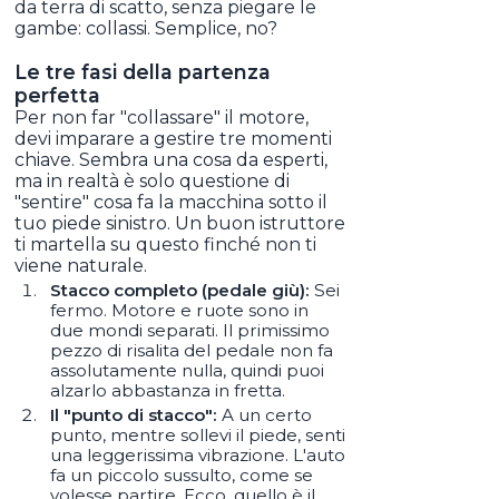
da terra di scatto, senza piegare le
gambe: collassi. Semplice, no?
Le tre fasi della partenza
perfetta
Per non far "collassare" il motore,
devi imparare a gestire tre momenti
chiave. Sembra una cosa da esperti,
ma in realtà è solo questione di
"sentire" cosa fa la macchina sotto il
tuo piede sinistro. Un buon istruttore
ti martella su questo finché non ti
viene naturale.
Stacco completo (pedale giù):
Sei
fermo. Motore e ruote sono in
due mondi separati. Il primissimo
pezzo di risalita del pedale non fa
assolutamente nulla, quindi puoi
alzarlo abbastanza in fretta.
Il "punto di stacco":
A un certo
punto, mentre sollevi il piede, senti
una leggerissima vibrazione. L'auto
fa un piccolo sussulto, come se
volesse partire. Ecco, quello è il