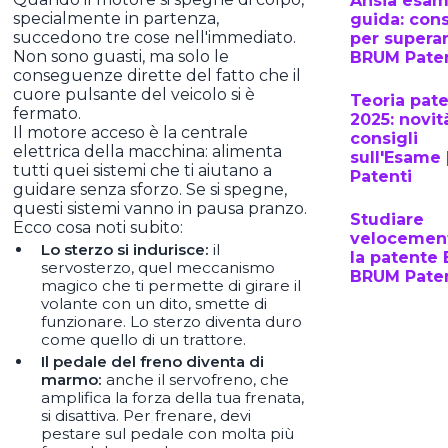
Ansia esam
specialmente in partenza,
guida: cons
succedono tre cose nell'immediato.
per superar
Non sono guasti, ma solo le
BRUM Paten
conseguenze dirette del fatto che il
cuore pulsante del veicolo si è
Teoria pat
fermato.
2025: novit
Il motore acceso è la centrale
consigli
elettrica della macchina: alimenta
sull'Esame
tutti quei sistemi che ti aiutano a
Patenti
guidare senza sforzo. Se si spegne,
questi sistemi vanno in pausa pranzo.
Studiare
Ecco cosa noti subito:
velocemen
Lo sterzo si indurisce:
il
la patente 
servosterzo, quel meccanismo
BRUM Paten
magico che ti permette di girare il
volante con un dito, smette di
funzionare. Lo sterzo diventa duro
come quello di un trattore.
Il pedale del freno diventa di
marmo:
anche il servofreno, che
amplifica la forza della tua frenata,
si disattiva. Per frenare, devi
pestare sul pedale con molta più