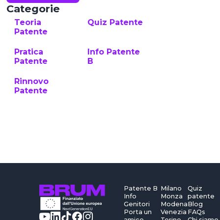
Categorie
Teoria
Quiz Patente
Patente
Pratica
Info Patente
Patente
B
Rinnovo
Patente
Patente B
Milano
Quiz
Info
Monza
patente
Genitori
Modena
Blog
Porta un
Venezia
FAQs
amico
Torino
Chi siamo