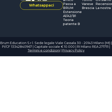
Passa a
Varese
Recensio
Whatsappaci
BRUM
Brescia
La nostra
Estensione
A1/A2/B1
Teoria
patente B
Brum Education S.r.l. Sede legale Viale Cassala 30 - 20143 Milano (MI) |
PI/CF 13342840967 | Capitale sociale € 10.000 | RI Milano REA 2717111 |
Termini e condizioni
|
Privacy Policy