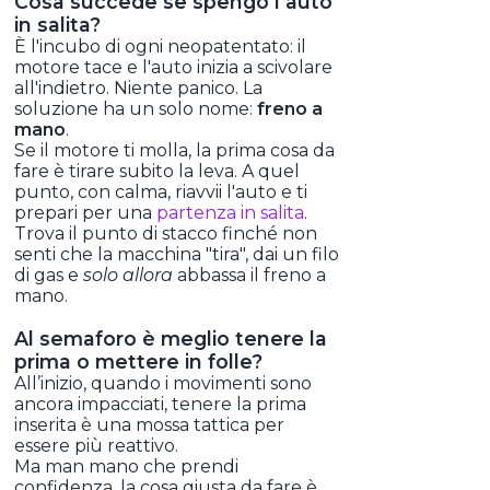
Cosa succede se spengo l’auto
in salita?
È l'incubo di ogni neopatentato: il
motore tace e l'auto inizia a scivolare
all'indietro. Niente panico. La
soluzione ha un solo nome:
freno a
mano
.
Se il motore ti molla, la prima cosa da
fare è tirare subito la leva. A quel
punto, con calma, riavvii l'auto e ti
prepari per una
partenza in salita
.
Trova il punto di stacco finché non
senti che la macchina "tira", dai un filo
di gas e
solo allora
abbassa il freno a
mano.
Al semaforo è meglio tenere la
prima o mettere in folle?
All’inizio, quando i movimenti sono
ancora impacciati, tenere la prima
inserita è una mossa tattica per
essere più reattivo.
Ma man mano che prendi
confidenza, la cosa giusta da fare è