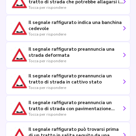
tratto di strada che potrebbe allagarsi in
caso di forti piogge
Tocca per rispondere
Il segnale raffigurato indica una banchina
cedevole
Tocca per rispondere
Il segnale raffigurato preannuncia una
strada deformata
Tocca per rispondere
Il segnale raffigurato preannuncia un
tratto di strada in cattivo stato
Tocca per rispondere
Il segnale raffigurato preannuncia un
tratto di strada con pavimentazione
irregolare
Tocca per rispondere
Il segnale raffigurato può trovarsi prima
di un tratto in salita seguito da una