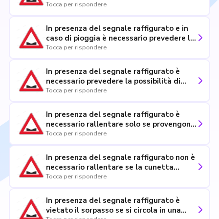
presa più sicura
Tocca per rispondere
In presenza del segnale raffigurato e in
caso di pioggia è necessario prevedere la
possibilità di accumulo di acqua nella
Tocca per rispondere
cunetta
In presenza del segnale raffigurato è
necessario prevedere la possibilità di
accumulo di fango e detriti nella cunetta
Tocca per rispondere
In presenza del segnale raffigurato è
necessario rallentare solo se provengono
veicoli dal senso opposto
Tocca per rispondere
In presenza del segnale raffigurato non è
necessario rallentare se la cunetta
presenta visibilità
Tocca per rispondere
In presenza del segnale raffigurato è
vietato il sorpasso se si circola in una