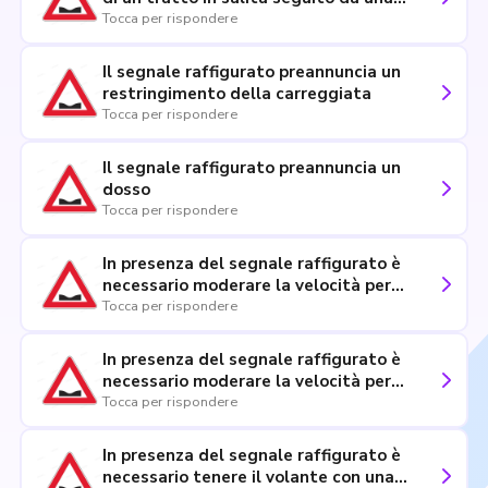
discesa
Tocca per rispondere
Il segnale raffigurato preannuncia un
restringimento della carreggiata
Tocca per rispondere
Il segnale raffigurato preannuncia un
dosso
Tocca per rispondere
In presenza del segnale raffigurato è
necessario moderare la velocità per
evitare danni alle sospensioni
Tocca per rispondere
In presenza del segnale raffigurato è
necessario moderare la velocità per
mantenere il controllo del veicolo
Tocca per rispondere
In presenza del segnale raffigurato è
necessario tenere il volante con una