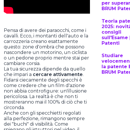
per superar
BRUM Paten
Teoria pat
2025: novit
Pensa di avere dei paraocchi, come i
consigli
cavalli. Ecco, i montanti dell'auto e la
sull'Esame
carrozzeria creano esattamente
Patenti
questo: zone d'ombra che possono
nascondere un motorino, un ciclista
Studiare
o un pedone proprio mentre stai per
velocemen
cambiare corsia.
la patente 
La tua sicurezza dipende da quello
BRUM Paten
che impari a
cercare attivamente
.
Fidarsi ciecamente degli specchi è
come credere che un film d'azione
non abbia controfigure: un'illusione
pericolosa. La realtà è che non ti
mostreranno mai il 100% di ciò che ti
circonda.
Anche con gli specchietti regolati
alla perfezione, rimangono sempre
dei "buchi" di visibilità. Come
spiegano gli istruttori nel video, il