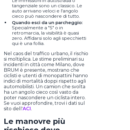
Le immissioni in autostrada o
tangenziale sono un classico. Le
auto arrivano veloci e l'angolo
cieco può nascondere di tutto.
Quando esci da un parcheggio:
Specialmente a "S" o in
retromarcia, la visibilità è quasi
zero. Affidarsi solo agli specchietti
qui è una follia.
Nel caos del traffico urbano, il rischio
si moltiplica. Le stime preliminari su
incidenti in città come Milano, dove
BRUM è presente, mostrano che
ciclisti e utenti di monopattini hanno
indici di mortalità doppi rispetto agli
automobilisti. Un camion che svolta
ha un angolo cieco così vasto da
poter nascondere un ciclista intero.
Se vuoi approfondire, trovi i dati sul
sito dell'
ACI
.
Le manovre più
rischiose dove