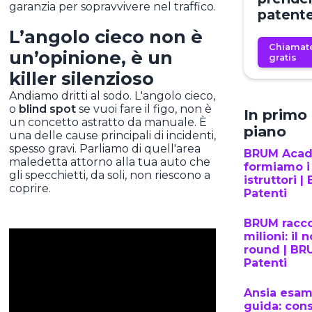
garanzia per sopravvivere nel traffico.
patent
L’angolo cieco non è
Chiamat
un’opinione, è un
gratis
killer silenzioso
Andiamo dritti al sodo. L'angolo cieco,
o
blind spot
se vuoi fare il figo, non è
In primo
un concetto astratto da manuale. È
piano
una delle cause principali di incidenti,
spesso gravi. Parliamo di quell'area
BRUM Aca
maledetta attorno alla tua auto che
formiamo i
gli specchietti, da soli, non riescono a
istruttori 
coprire.
Patenti
BRUM racco
milioni: il 
round | BR
Patenti
Ansia esam
guida: cons