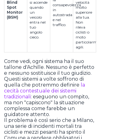
Blind
si accende
velocità
consapevolezza
Spot
quando
molto
in
Monitor
un
superiore
autostrada
(BSM)
veicolo
alla tua.
e nel
entra nel
Non
traffico.
tuo
rileva
angolo
ciclisti o
cieco.
moto
particolarmente
agili.
Come vedi, ogni sistema ha il suo
tallone d'Achille. Nessuno è perfetto
e nessuno sostituisce il tuo giudizio.
Questi sistemi a volte soffrono di
quella che potremmo definire
la
cecità contestuale dei sistemi
tradizionali
: eseguono un compito,
ma non "capiscono" la situazione
complessa come farebbe un
guidatore attento.
Il problema è così serio che a Milano,
una serie di incidenti mortali tra
ciclisti e mezzi pesanti ha spinto il
Comune a rendere obbligatori i