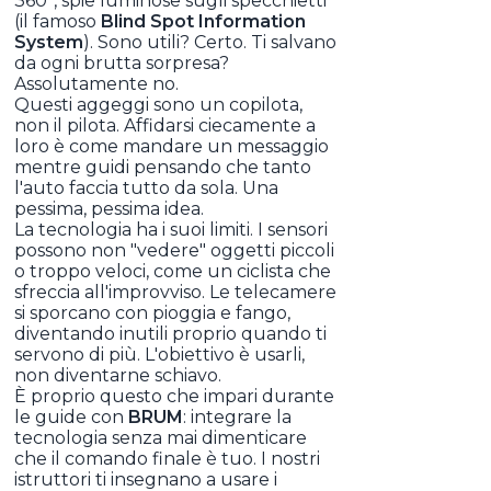
360°, spie luminose sugli specchietti
(il famoso
Blind Spot Information
System
). Sono utili? Certo. Ti salvano
da ogni brutta sorpresa?
Assolutamente no.
Questi aggeggi sono un copilota,
non il pilota. Affidarsi ciecamente a
loro è come mandare un messaggio
mentre guidi pensando che tanto
l'auto faccia tutto da sola. Una
pessima, pessima idea.
La tecnologia ha i suoi limiti. I sensori
possono non "vedere" oggetti piccoli
o troppo veloci, come un ciclista che
sfreccia all'improvviso. Le telecamere
si sporcano con pioggia e fango,
diventando inutili proprio quando ti
servono di più. L'obiettivo è usarli,
non diventarne schiavo.
È proprio questo che impari durante
le guide con
BRUM
: integrare la
tecnologia senza mai dimenticare
che il comando finale è tuo. I nostri
istruttori ti insegnano a usare i