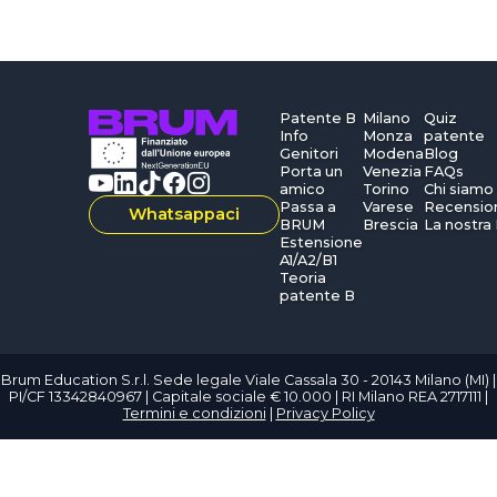
Patente B
Milano
Quiz
Info
Monza
patente
Genitori
Modena
Blog
Porta un
Venezia
FAQs
amico
Torino
Chi siamo
Passa a
Varese
Recensio
Whatsappaci
BRUM
Brescia
La nostra
Estensione
A1/A2/B1
Teoria
patente B
Brum Education S.r.l. Sede legale Viale Cassala 30 - 20143 Milano (MI) |
PI/CF 13342840967 | Capitale sociale € 10.000 | RI Milano REA 2717111 |
Termini e condizioni
|
Privacy Policy