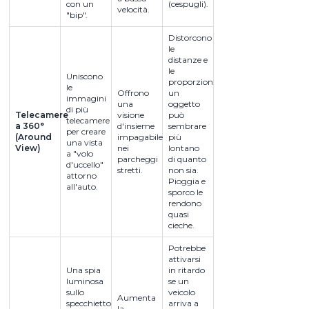
con un
(cespugli).
velocità.
"bip".
Distorcono
le
distanze e
le
Uniscono
proporzioni;
le
Offrono
un
immagini
una
oggetto
di più
Telecamere
visione
può
telecamere
a 360°
d'insieme
sembrare
per creare
(Around
impagabile
più
una vista
View)
nei
lontano
a "volo
parcheggi
di quanto
d'uccello"
stretti.
non sia.
attorno
Pioggia e
all'auto.
sporco le
rendono
quasi
cieche.
Potrebbe
attivarsi
Una spia
in ritardo
luminosa
se un
sullo
veicolo
Aumenta
specchietto
arriva a
la