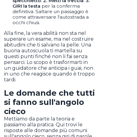
specchietto.
2. Metti la freccia
.
3.
GIRI la testa
per la conferma
definitiva. Saltare un passaggio è
come attraversare l'autostrada a
occhi chiusi.
Alla fine, la vera abilità non sta nel
superare un esame, ma nel costruire
abitudini che ti salvano la pelle. Una
buona autoscuola ti martella su
questi punti finché non li fai senza
pensarci. Lo scopo è trasformarti in
un guidatore che anticipa i guai, non
in uno che reagisce quando è troppo
tardi.
Le domande che tutti
si fanno sull'angolo
cieco
Mettiamo da parte la teoria e
passiamo alla pratica. Qui trovi le
risposte alle domande più comuni
sull'angolo cieco, senza giri di parole.