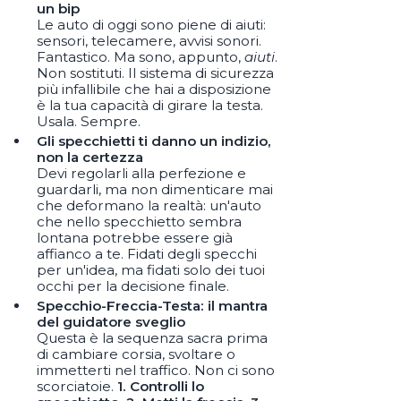
un bip
Le auto di oggi sono piene di aiuti:
sensori, telecamere, avvisi sonori.
Fantastico. Ma sono, appunto,
aiuti
.
Non sostituti. Il sistema di sicurezza
più infallibile che hai a disposizione
è la tua capacità di girare la testa.
Usala. Sempre.
Gli specchietti ti danno un indizio,
non la certezza
Devi regolarli alla perfezione e
guardarli, ma non dimenticare mai
che deformano la realtà: un'auto
che nello specchietto sembra
lontana potrebbe essere già
affianco a te. Fidati degli specchi
per un'idea, ma fidati solo dei tuoi
occhi per la decisione finale.
Specchio-Freccia-Testa: il mantra
del guidatore sveglio
Questa è la sequenza sacra prima
di cambiare corsia, svoltare o
immetterti nel traffico. Non ci sono
scorciatoie.
1. Controlli lo