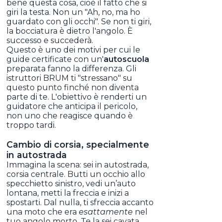
bene questa cosa, cioè il fatto che si
giri la testa. Non un "Ah, no, ma ho
guardato con gli occhi". Se non ti giri,
la bocciatura è dietro l'angolo. È
successo e succederà.
Questo è uno dei motivi per cui le
guide certificate con un'
autoscuola
preparata fanno la differenza. Gli
istruttori BRUM ti "stressano" su
questo punto finché non diventa
parte di te. L'obiettivo è renderti un
guidatore che anticipa il pericolo,
non uno che reagisce quando è
troppo tardi.
Cambio di corsia, specialmente
in autostrada
Immagina la scena: sei in autostrada,
corsia centrale. Butti un occhio allo
specchietto sinistro, vedi un’auto
lontana, metti la freccia e inizi a
spostarti. Dal nulla, ti sfreccia accanto
una moto che era
esattamente
nel
tuo angolo morto. Te la sei cavata