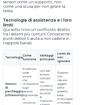
sensori come un supporto, non
come una scusa per non girare la
testa.
Tecnologia di assistenza e i loro
limiti
Qui sotto trovi un confronto diretto
tra i sistemi più comuni. Conoscerne i
punti deboli ti aiuta a non cadere in
trappole banali.
Limiti da
Come
Vantaggi
Tecnologia
non
funziona
principali
ignorare
Emettono
Utili per
onde
Possono
evitare
sonore
non
contatti
che
rilevare
con
Sensori
rimbalzano
oggetti
muretti e
di
sugli
sottili
altre auto
parcheggio
ostacoli,
(paletti),
durante
(ultrasuoni)
segnalando
bassi
le
la
(marciapiedi)
manovre
vicinanza
o morbidi
a bassa