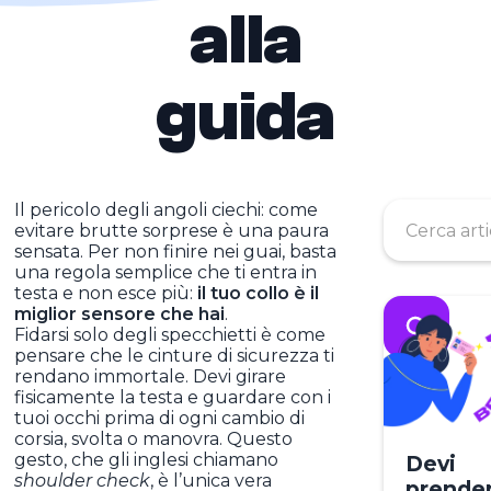
alla
guida
Il pericolo degli angoli ciechi: come
evitare brutte sorprese è una paura
sensata. Per non finire nei guai, basta
una regola semplice che ti entra in
testa e non esce più:
il tuo collo è il
miglior sensore che hai
.
Fidarsi solo degli specchietti è come
pensare che le cinture di sicurezza ti
rendano immortale. Devi girare
fisicamente la testa e guardare con i
tuoi occhi prima di ogni cambio di
corsia, svolta o manovra. Questo
gesto, che gli inglesi chiamano
Devi
shoulder check
, è l’unica vera
prender